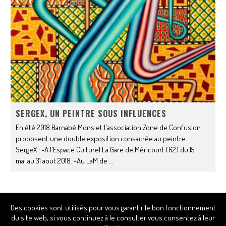
SERGEX, UN PEINTRE SOUS INFLUENCES
En été 2018 Barnabé Mons et l'association Zone de Confusion
proposent une double exposition consacrée au peintre
SergeX : -A l'Espace Culturel La Gare de Méricourt (62) du 15
mai au 31 aout 2018. -Au LaM de
...
Des cookies sont utilisés pour vous garantir le bon fonctionnement
© Barnabé Mons - Réalisation du site :
Amaury Rambaud
du site web, si vous continuez à le consulter vous consentez à leur