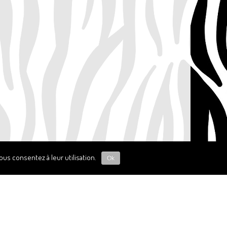
us consentez à leur utilisation.
Ok