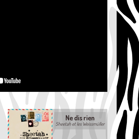
Ne dis rien
Sheetah et les Weissmüller